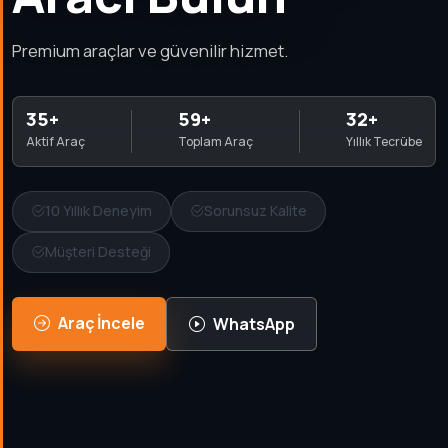
Premium araçlar ve güvenilir hizmet.
35+
59+
32+
Aktif Araç
Toplam Araç
Yıllık Tecrübe
10 Yıllık Deneyim
Sorunsuz Kalite
Müşteri Desteği
Araç İncele
WhatsApp